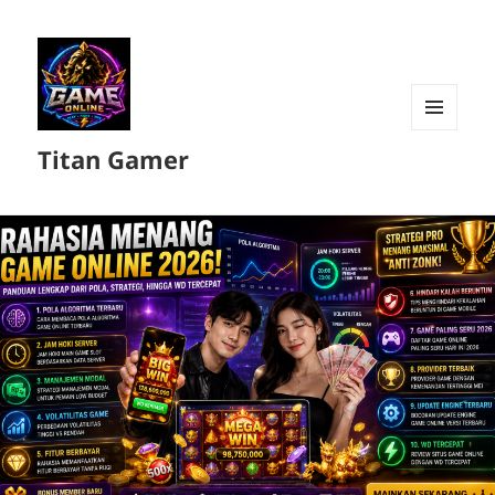
MENU
Titan Gamer
DAN
WIDGET