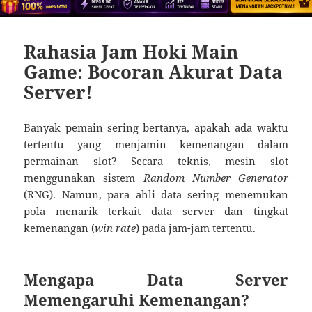
Rahasia Jam Hoki Main
Game: Bocoran Akurat Data
Server!
Banyak pemain sering bertanya, apakah ada waktu
tertentu yang menjamin kemenangan dalam
permainan slot? Secara teknis, mesin slot
menggunakan sistem
Random Number Generator
(RNG). Namun, para ahli data sering menemukan
pola menarik terkait data server dan tingkat
kemenangan (
win rate
) pada jam-jam tertentu.
Mengapa Data Server
Memengaruhi Kemenangan?