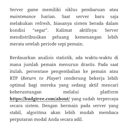
Server game memiliki siklus pembaruan atau
maintenance
harian. Saat server baru saja
melakukan refresh, biasanya sistem berada dalam
kondisi “segar”. Kalimat aktifnya: Server
mendistribusikan peluang kemenangan lebih
merata setelah periode sepi pemain.
Berdasarkan analisis statistik, ada waktu-waktu di
mana jumlah pemain menurun drastis. Pada saat
itulah, persentase pengembalian ke pemain atau
RTP (
Return to Player
) cenderung bekerja lebih
optimal bagi mereka yang sedang aktif mencari
keberuntungan melalui platform
https://budgtree.com/about/
yang sudah terpercaya
secara sistem. Dengan bermain pada server yang
stabil, algoritma akan lebih mudah membaca
perputaran modal Anda secara adil.