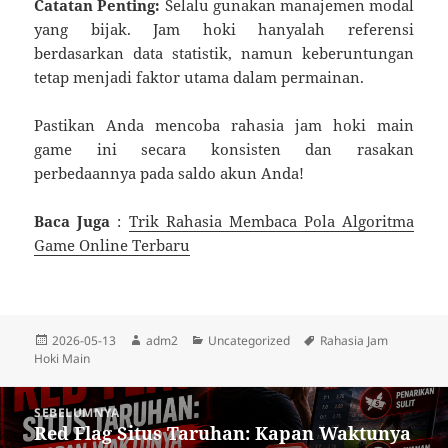
Catatan Penting:
Selalu gunakan manajemen modal
yang bijak. Jam hoki hanyalah referensi
berdasarkan data statistik, namun keberuntungan
tetap menjadi faktor utama dalam permainan.
Pastikan Anda mencoba rahasia jam hoki main
game ini secara konsisten dan rasakan
perbedaannya pada saldo akun Anda!
Baca Juga
:
Trik Rahasia Membaca Pola Algoritma
Game Online Terbaru
Diposkan
Penulis
Kategori
Tag
2026-05-13
adm2
Uncategorized
Rahasia Jam
pada
Hoki Main
Navigasi
SEBELUMNYA
pos
Red Flag Situs Taruhan: Kapan Waktunya
Pos