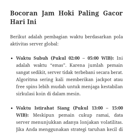
Bocoran Jam Hoki Paling Gacor
Hari Ini
Berikut adalah pembagian waktu berdasarkan pola
aktivitas server global:
Waktu Subuh (Pukul 02:00 – 05:00 WIB):
Ini
adalah waktu “emas”. Karena jumlah pemain
sangat sedikit, server tidak terbebani secara berat.
Algoritma sering kali memberikan jackpot atau
free spins lebih mudah untuk menjaga kestabilan
sirkulasi koin di dalam mesin.
Waktu Istirahat Siang (Pukul 13:00 – 15:00
WIB):
Meskipun pemain cukup ramai, data
server menunjukkan adanya lonjakan volatilitas.
Jika Anda menggunakan strategi taruhan kecil di